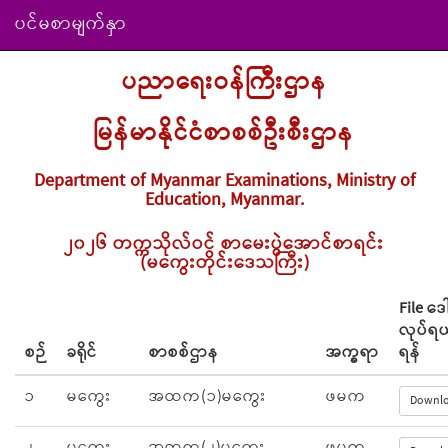
ပင်မစာမျက်နှာ
ပညာရေးဝန်ကြီးဌာန
မြန်မာနိုင်ငံစာစစ်ဦးစီးဌာန
Department of Myanmar Examinations, Ministry of
Education, Myanmar.
၂၀၂၆ တက္ကသိုလ်ဝင် စာမေးပွဲအောင်စာရင်း
(မကွေးတိုင်းဒေသကြီး)
File ဒေါ
လုပ်ရ
စဉ်
ခရိုင်
စာစစ်ဌာန
အက္ခရာ
ရန်
၁
မကွေး
အထက(၁)မကွေး
ဖမက
Downl