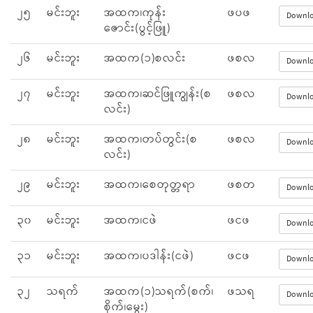
၂၅
မင်းဘူး
အထက၊ကုန်း
ဖပဖ
Downl
ဇောင်း(ပွင့်ဖြူ)
၂၆
မင်းဘူး
အထက(၁)စလင်း
ဖစလ
Downl
၂၇
မင်းဘူး
အထက၊ဆင်ဖြူကျွန်း(စ
ဖစလ
Downl
လင်း)
၂၈
မင်းဘူး
အထက၊တပ်တွင်း(စ
ဖစလ
Downl
လင်း)
၂၉
မင်းဘူး
အထက၊စေတုတ္တရာ
ဖစတ
Downl
၃၀
မင်းဘူး
အထက၊ငဖဲ
ဖငဖ
Downl
၃၁
မင်းဘူး
အထက၊ပဒါန်း(ငဖဲ)
ဖငဖ
Downl
၃၂
သရက်
အထက(၁)သရက်(စက်၊
ဖသရ
Downl
စိုက်၊မွေး)