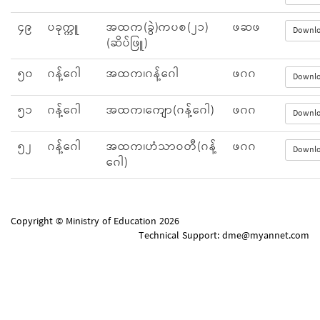
၄၉
ပခုက္ကူ
အထက(ခွဲ)ကပစ(၂၁)
ဖဆဖ
Downl
(ဆိပ်ဖြူ)
၅၀
ဂန့်ဂေါ
အထက၊ဂန့်ဂေါ
ဖဂဂ
Downl
၅၁
ဂန့်ဂေါ
အထက၊ကျော(ဂန့်ဂေါ)
ဖဂဂ
Downl
၅၂
ဂန့်ဂေါ
အထက၊ဟံသာဝတီ(ဂန့်
ဖဂဂ
Downl
ဂေါ)
Copyright © Ministry of Education 2026
Technical Support: dme@
myannet.com