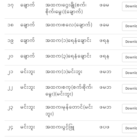
၁၇
ချောက်
အထက၊ဂွေးချို(စက်၊
ဖခမ
Downl
စိုက်၊မွေး)(ချောက်)
၁၈
ချောက်
အထက၊စလေ(ချောက်)
ဖခမ
Downl
၁၉
ချောက်
အထက(၁)ရေနံချောင်း
ဖရန
Downl
၂၀
ချောက်
အထက(၃)ရေနံချောင်း
ဖရန
Downl
၂၁
မင်းဘူး
အထက(၁)မင်းဘူး
ဖမဘ
Downl
၂၂
မင်းဘူး
အထက၊စကု(စက်၊စိုက်၊
ဖမဘ
Downl
မွေး)(မင်းဘူး)
၂၃
မင်းဘူး
အထက၊မုန်တောင်(မင်း
ဖမဘ
Downl
ဘူး)
၂၄
မင်းဘူး
အထက၊ပွင့်ဖြူ
ဖပဖ
Downl