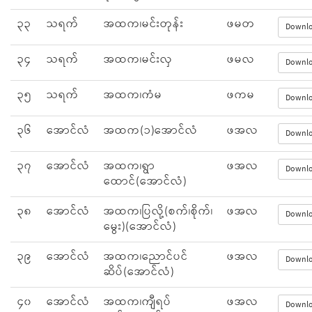
၃၃
သရက်
အထက၊မင်းတုန်း
ဖမတ
Downl
၃၄
သရက်
အထက၊မင်းလှ
ဖမလ
Downl
၃၅
သရက်
အထက၊ကံမ
ဖကမ
Downl
၃၆
အောင်လံ
အထက(၁)အောင်လံ
ဖအလ
Downl
၃၇
အောင်လံ
အထက၊ရွာ
ဖအလ
Downl
ထောင်(အောင်လံ)
၃၈
အောင်လံ
အထက၊ပြလို့(စက်၊စိုက်၊
ဖအလ
Downl
မွေး)(အောင်လံ)
၃၉
အောင်လံ
အထက၊ညောင်ပင်
ဖအလ
Downl
ဆိပ်(အောင်လံ)
၄၀
အောင်လံ
အထက၊ကျီရပ်
ဖအလ
Downl